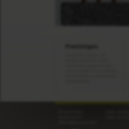
Praxislogos
Auf den Punkt gebracht – die
zentralen Themen Ihrer Praxis
vereint in einem prägnanten Logo.
Unverwechselbar in Form und Farbe
dient es als Basis für Ihre individuelle
Außendarstellung.
M:Consult GmbH
Telefon +49 (0)2
Nachbarsweg 25
Telefax +49 (0)2
45481 Mülheim an der Ruhr