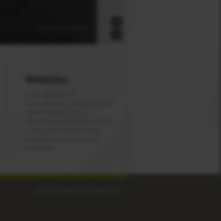
Right
Left
Websites
Unverzichtbar für Ihr
Praxismarketing – die ansprechende
Online-Präsentation Ihres
Unternehmens. Dabei sollte sich Ihre
professionelle Außendarstellung
konsequent an die Printmedien
anschließen.
© 2013
|
Impressum
|
Datenschutz