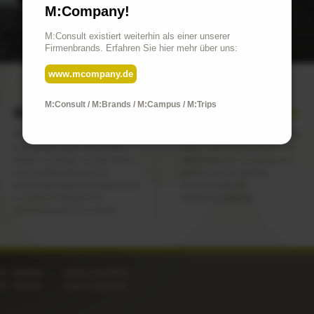
M:Company!
M:Consult existiert weiterhin als einer unserer
Firmenbrands. Erfahren Sie hier mehr über uns:
www.mcompany.de
M:Consult / M:Brands / M:Campus / M:Trips
Marken
Corporate Design
Die Königsdisziplin – für Ihr
Konsequenz in höchst ästhetischer
Unternehmen einen substantiellen
Form – vom Privatrezept bis zum
Namen zu kreieren und eine Marke
Mailing folgt jede Gestaltung einer
zu erschaffen. Weg von der
klaren Linie und verbindet
personenbezogenen Einzelpraxis hin
Professionalität mit
zu größeren Strukturen im
Wiedererkennbarkeit.
Wachstumsmarkt Gesundheit.
08 - 9929550
info@m-consult.de
08 - 9929511
www.m-consult.de