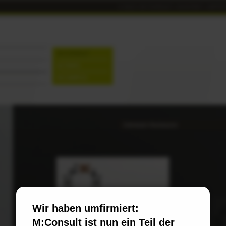
© 2013
|
M-CONSULT
|
KONTAKT
|
IMPR
M:CONSULT
M:TRIPS
M:CAMPUS
Zahnteam Neuhausen
Wir haben umfirmiert:
M:Consult ist nun ein Teil der